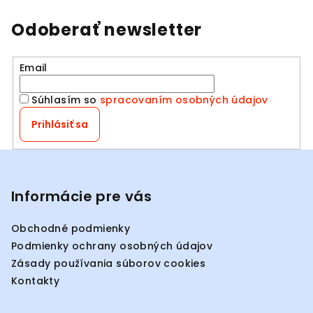
Odoberať newsletter
Email
Súhlasím so
spracovaním osobných údajov
Prihlásiť sa
Z
á
p
Informácie pre vás
ä
Obchodné podmienky
t
Podmienky ochrany osobných údajov
i
Zásady používania súborov cookies
e
Kontakty