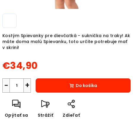
Kostým Spievanky pre dievčatká - suknička na traky! Ak
máte doma malú Spievanku, toto určite potrebuje mať
v skrini!
€34,90
Jednotková
cena:
−
+
Do košíka
Opýtať sa
Strážiť
Zdieľať