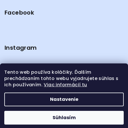
Facebook
Instagram
Tento web používa koláčiky. Ďalším
prechádzaním tohto webu vyjadrujete súhlas s
ich používaním.
Viac informácií tu
Sledovať na Instagrame
Nastavenie
Copyright 2026
Spievankovo
. Všetky práva
vyhradené.
Súhlasím
Vytvoril Shoptet