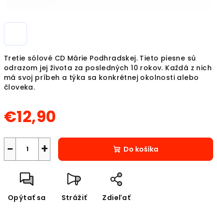
Tretie sólové CD Márie Podhradskej. Tieto piesne sú
odrazom jej života za posledných 10 rokov. Každá z nich
má svoj príbeh a týka sa konkrétnej okolnosti alebo
človeka.
€12,90
Jednotková
cena:
−
+
Do košíka
Opýtať sa
Strážiť
Zdieľať