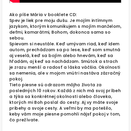
Ako píše Mária v booklete CD:
Spev je liek pre moju dušu. Je mojím intímnym
jazykom, ktorým komunikujem s mojím manželom,
deťmi, kamarátmi, Bohom, dokonca sama so
sebou.
Spievam si neustále. Keď umývam riad, keď idem
autom, prechádzam sa po lese, keď som smutná
aj veselá, keď sa bojím alebo hnevám, keď sa
hľadám, aj keď sa nachádzam. Smútok a strach
je zrazu menší a radosť a láska väčšia. Okolnosti
sa nemenia, ale v mojom vnútri nastáva zázračný
pokoj.
Tieto piesne sú odrazom môjho života za
posledných 10 rokov. Každá z nich má svoj príbeh
a týka sa konkrétnej okolnosti alebo človeka,
ktorých mi Boh poslal do cesty. Aj vy máte svoje
pribehy a svoje cesty. A veľmi by ma potešilo,
keby vám moje piesne pomohli nájsť pokoj v tom,
čo prežívate.