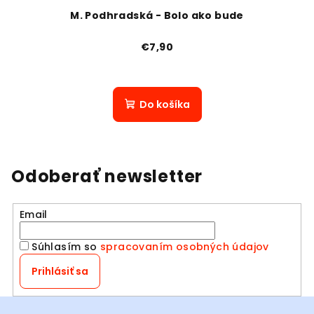
M. Podhradská - Bolo ako bude
€7,90
Do košíka
Odoberať newsletter
Email
Súhlasím so
spracovaním osobných údajov
Prihlásiť sa
Z