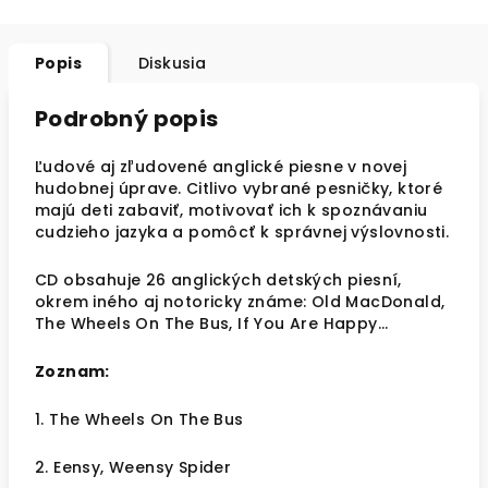
Popis
Diskusia
Podrobný popis
Ľudové aj zľudovené anglické piesne v novej
hudobnej úprave. Citlivo vybrané pesničky, ktoré
majú deti zabaviť, motivovať ich k spoznávaniu
cudzieho jazyka a pomôcť k správnej výslovnosti.
CD obsahuje 26 anglických detských piesní,
okrem iného aj notoricky známe: Old MacDonald,
The Wheels On The Bus, If You Are Happy...
Zoznam:
1. The Wheels On The Bus
2. Eensy, Weensy Spider