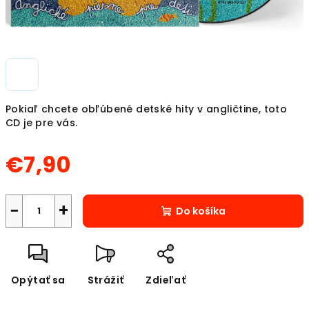
Pokiaľ chcete obľúbené detské hity v angličtine, toto
CD je pre vás.
€7,90
Jednotková
cena:
−
+
Do košíka
Opýtať sa
Strážiť
Zdieľať