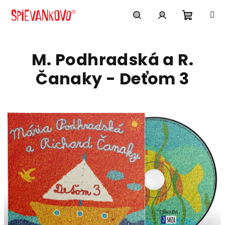
Prejsť
na
obsah
Nákup
Hľadať
Prihlásenie
M. Podhradská a R.
košík
Čanaky - Deťom 3