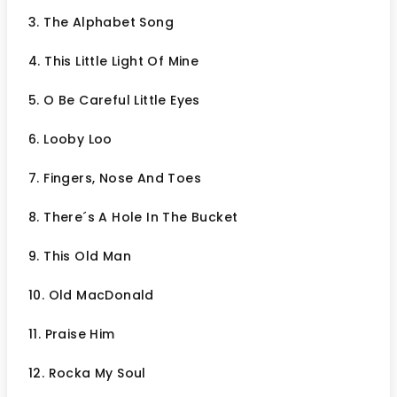
3. The Alphabet Song
4. This Little Light Of Mine
5. O Be Careful Little Eyes
6. Looby Loo
7. Fingers, Nose And Toes
8. There´s A Hole In The Bucket
9. This Old Man
10. Old MacDonald
11. Praise Him
12. Rocka My Soul