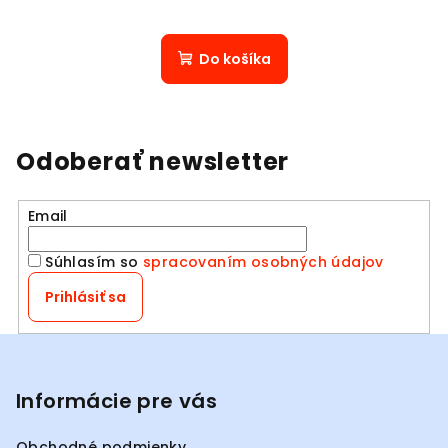
Do košíka
Odoberať newsletter
Email
Súhlasím so
spracovaním osobných údajov
Prihlásiť sa
Z
á
p
Informácie pre vás
ä
Obchodné podmienky